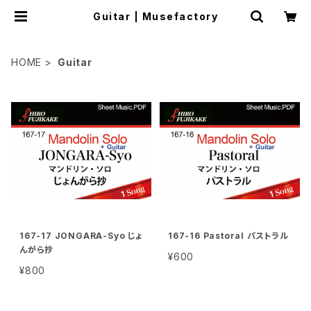
Guitar | Musefactory
HOME
Guitar
167-17 JONGARA-Syo じょ
167-16 Pastoral パストラル
んがら抄
¥600
¥800