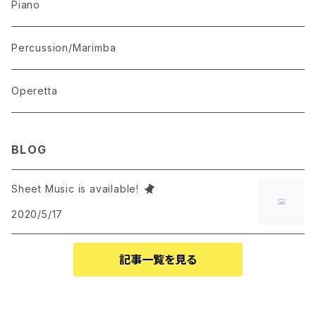
Mandolin Solo
Piano
Recommended for Competition
Percussion/Marimba
Suite(Set Collection)
Operetta
BLOG
Sheet Music is available!
2020/5/17
記事一覧を見る