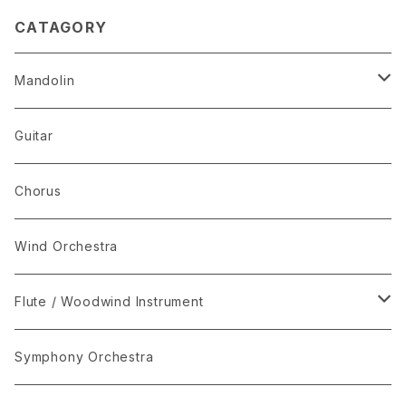
CATAGORY
Mandolin
The Best Selection
Guitar
Set Package
Chorus
I-Musici
Wind Orchestra
"The Enchanted Forest"
Flute / Woodwind Instrument
“The Lark in the Clear Air”
KARAOKE
Symphony Orchestra