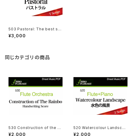
503 Pastoral: The best sel
ection of Hiro Fujikake (7-
¥3,000
Songs)
同じカテゴリの商品
530 Construction of the Ra
520 Watercolour Landscap
inbow (Flute Orchestra)
e (Flute + Piano)
¥2,000
¥2,000