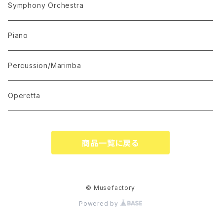
“The Lark in the Clear Air”
KARAOKE
Symphony Orchestra
Mandolin Solo
Piano
Recommended for Competition
Percussion/Marimba
Suite(Set Collection)
Operetta
商品一覧に戻る
© Musefactory
Powered by