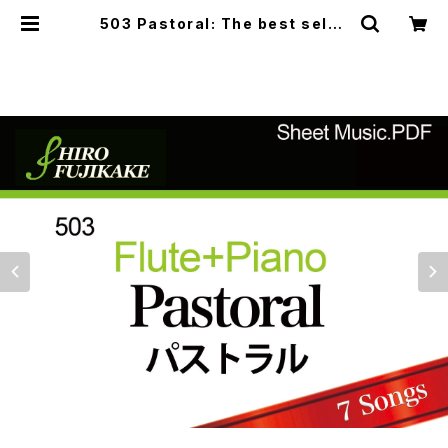
503 Pastoral: The best selec
tion of Hiro Fujikake (7-Song
s) | Musefactory