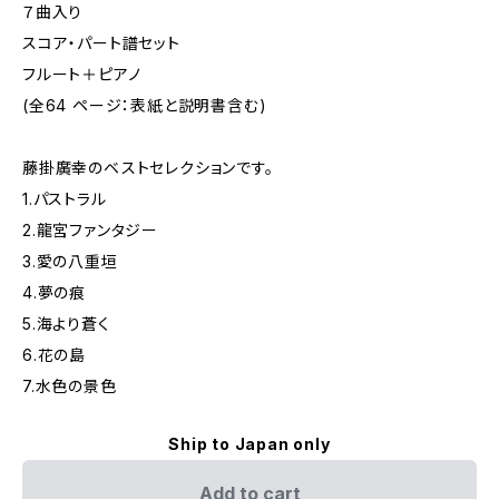
７曲入り
スコア・パート譜セット
フルート＋ピアノ
(全64 ページ：表紙と説明書含む)
藤掛廣幸のベストセレクションです。
1.パストラル
2.龍宮ファンタジー
3.愛の八重垣
4.夢の痕
5.海より蒼く
6.花の島
7.水色の景色
Ship to Japan only
Add to cart