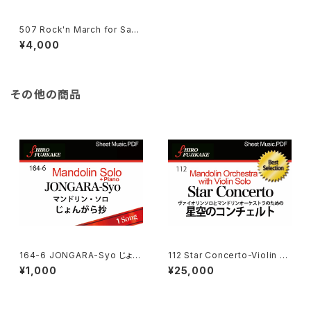
507 Rock'n March for Sax
Quartet
¥4,000
その他の商品
164-6 JONGARA-Syo じょん
112 Star Concerto-Violin ヴ
がら抄
ァイオリンソロとマンドリンオー
¥1,000
¥25,000
ケストラ のための星空のコンチ
ェルト