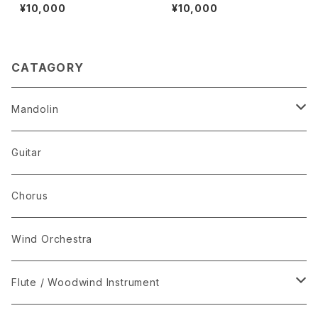
ort ver. within 10 mins）パス
tional Version) (Added FI &
¥10,000
¥10,000
トラル·ファンタジー （コンクール
CI) 追加版·パストラル·ファンタ
用１０分·短縮版）
ジー Fl & Cl 加筆版
CATAGORY
Mandolin
The Best Selection
Guitar
Set Package
Chorus
I-Musici
Wind Orchestra
"The Enchanted Forest"
Flute / Woodwind Instrument