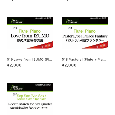
519 Love from IZUMO (Flut
518 Pastoral (Flute + Pian
e + Piano)
o)
¥2,000
¥2,000