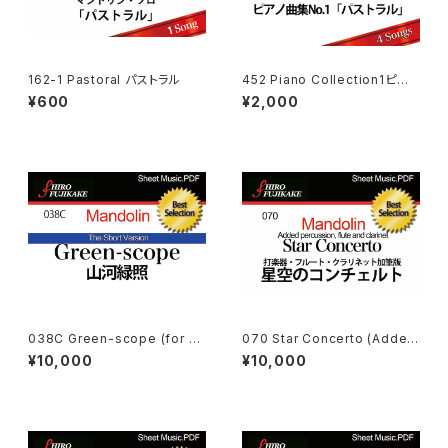
162-1 Pastoral パストラル
452 Piano Collection1ピアノ
曲集１
¥600
¥2,000
038C Green-scope (for sh
070 Star Concerto (Added
ort version) 山河緑照【コンク
percussion, flute and clari
¥10,000
¥10,000
ール用·短縮版】
net ) 星空のコンチェルト（打楽
器・フルート・クラリネット加筆
版）