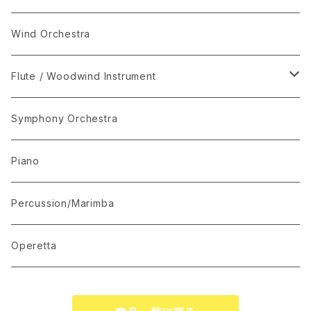
I-Musici
Wind Orchestra
"The Enchanted Forest"
Flute / Woodwind Instrument
“The Lark in the Clear Air”
KARAOKE
Symphony Orchestra
Mandolin Solo
Piano
Recommended for Competition
Percussion/Marimba
Suite(Set Collection)
Operetta