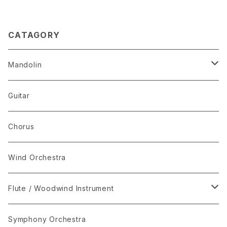
CATAGORY
Mandolin
The Best Selection
Guitar
Set Package
Chorus
I-Musici
Wind Orchestra
"The Enchanted Forest"
Flute / Woodwind Instrument
“The Lark in the Clear Air”
KARAOKE
Symphony Orchestra