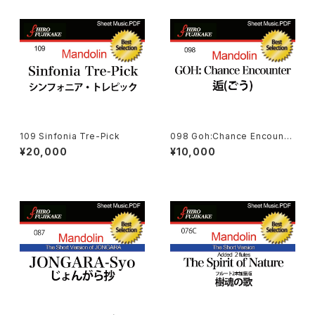
109 Sinfonia Tre-Pick
098 Goh:Chance Encounte
r（逅）
¥20,000
¥10,000