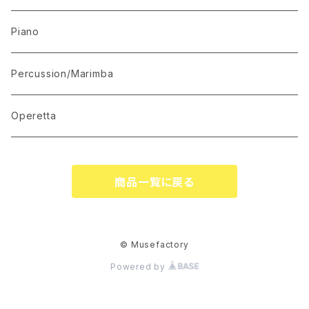
Mandolin Solo
Piano
Recommended for Competition
Percussion/Marimba
Suite(Set Collection)
Operetta
商品一覧に戻る
© Musefactory
Powered by