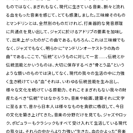
ものではなく、まぎれもなく、現代に生きている音楽、脈々と流れ
る血をもった音楽を感じて、とても感激しました。三味線そのもの
とマンドリンとは、全然別のものだけれど、打楽器的な発音原理
に共通点を見い出して、ジャズに於けるアドリブの要素を加味し
て、出来上がったのがこの曲である。もちろん、これは三味線でも
なく、ジャズでもなく、明らかに“マンドリンオーケストラの為の
曲”である。ここで、“伝統”というものに対して一言……、伝統とか
伝統芸能とかいうものは、大切に保存するべき“骨とう品”という
ような類いのものでは決してなく、現代の我々の生活の中に力強
く生き続けている“血”それは、いわゆる伝統芸能を生み出し、
様々な文化を続けている原動力、それこそまぎれもない我々の財
産たるべき“伝統”ではなかろうか。音楽や絵画、建築それに文字
に至るまで、昔から日本人は様々なものを貪欲に吸収して、今日
の文化を築き上げてきた。音楽の分野だけを見ても、ジャズやロッ
ク、ポピュラーもクラシックもすべて受け入れて生活している現代
の我々は、それらの中からより力強い“生きた、血のかよった”音楽