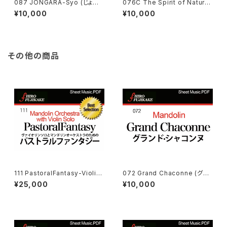
087 JONGARA-Syo (じょん
076C The Spirit of Natur
がら抄）
e (Short Version added 2 F
¥10,000
¥10,000
lutes)(樹魂の歌 :短縮版・フル
ート２本加筆版)
その他の商品
111 PastoralFantasy-Violin
072 Grand Chaconne (グラ
ヴァイオリンソロとマンドリンオ
ンド·シャコンヌ)
¥25,000
¥10,000
ーケストラのためのパストラルフ
ァンタジー