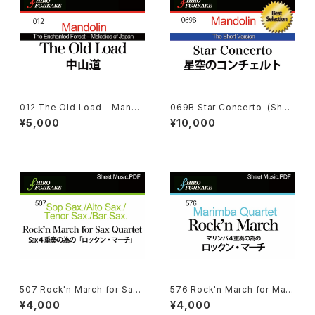
012 The Old Load – Mando
069B Star Concerto (Short
lin Orchestra (中山道)
Ver.) 星空のコンチェルト：コン
¥5,000
¥10,000
クール用
507 Rock'n March for Sax
576 Rock'n March for Mari
Quartet
mba Quartet
¥4,000
¥4,000