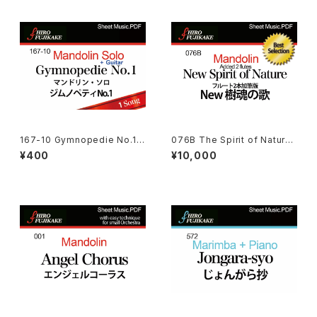
167-10 Gymnopedie No.1
076B The Spirit of Natur
ジムノペティNo.1
e (added 2 Flutes)(樹魂の
¥400
¥10,000
歌:フルート２本加筆版)