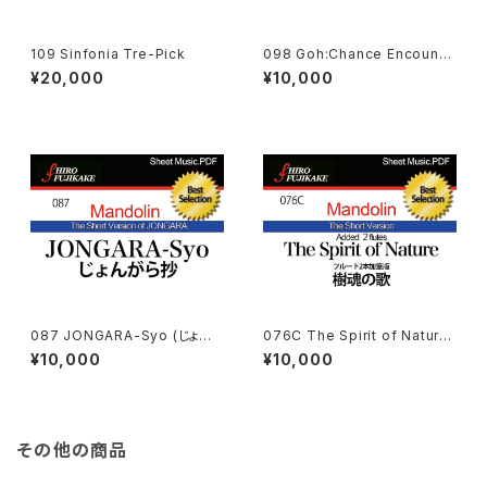
109 Sinfonia Tre-Pick
098 Goh:Chance Encounte
r（逅）
¥20,000
¥10,000
087 JONGARA-Syo (じょん
076C The Spirit of Natur
がら抄）
e (Short Version added 2 F
¥10,000
¥10,000
lutes)(樹魂の歌 :短縮版・フル
ート２本加筆版)
その他の商品