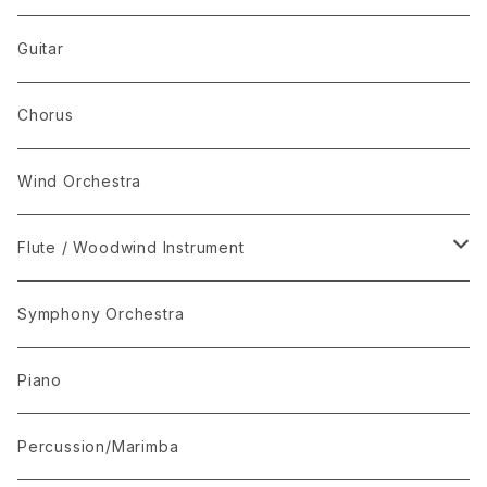
The Best Selection
Guitar
Set Package
Chorus
I-Musici
Wind Orchestra
"The Enchanted Forest"
Flute / Woodwind Instrument
“The Lark in the Clear Air”
KARAOKE
Symphony Orchestra
Mandolin Solo
Piano
Recommended for Competition
Percussion/Marimba