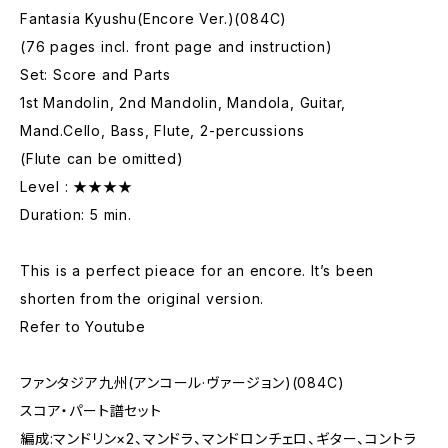
Fantasia Kyushu(Encore Ver.)(084C)
(76 pages incl. front page and instruction)
Set: Score and Parts
1st Mandolin, 2nd Mandolin, Mandola, Guitar,
Mand.Cello, Bass, Flute, 2-percussions
(Flute can be omitted)
Level : ★★★★
Duration: 5 min.
This is a perfect pieace for an encore. It’s been
shorten from the original version.
Refer to Youtube
ファンタジア九州(アンコール·ヴァージョン)(084C)
スコア・パート譜セット
編成:マンドリン×2、マンドラ、マンドロンチェロ、ギター、コントラ