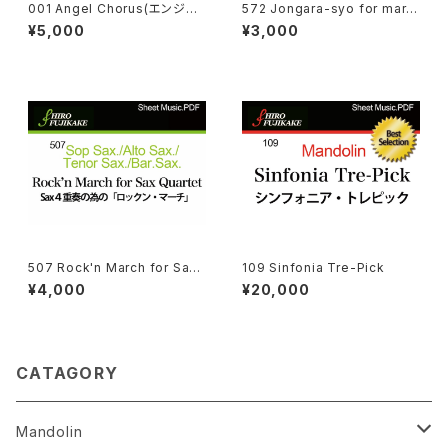
001 Angel Chorus(エンジェ
572 Jongara-syo for mari
ルコーラス)
mba with piano
¥5,000
¥3,000
507 Rock'n March for Sax
109 Sinfonia Tre-Pick
Quartet
¥4,000
¥20,000
CATAGORY
Mandolin