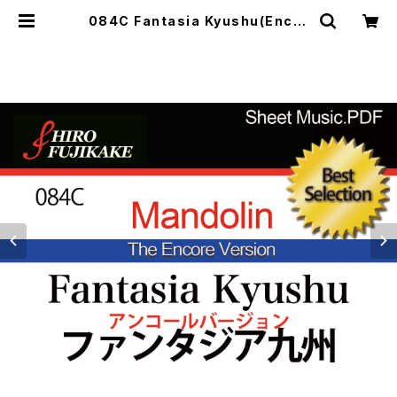
084C Fantasia Kyushu(Encor
e Ver.)(ファンタジア九州(アンコー
ル·ヴァージョン) | Musefactory