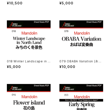
Snowland マンドリン組曲：雪
Added (中山道ーフルート追加
¥10,500
¥5,000
国から
版)
018 Winter Landscape in N
079 OBABA Variation (おば
orth Land (みちのく冬景色 )
ば変奏曲)
¥5,000
¥10,000