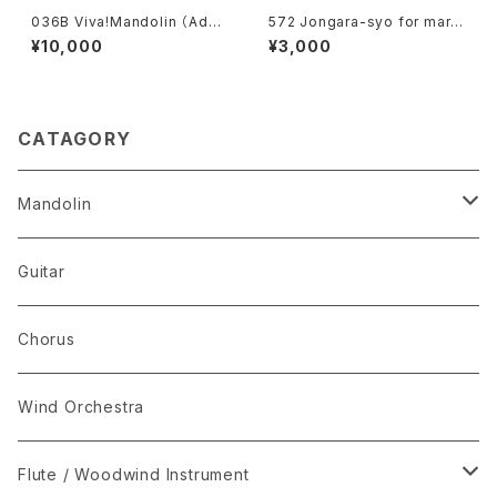
036B Viva!Mandolin （Adde
572 Jongara-syo for mari
d Percussion in 2015）ヴィ
mba with piano
¥10,000
¥3,000
バ!マンドリン（2015年打楽器加
筆版）
CATAGORY
Mandolin
The Best Selection
Guitar
Set Package
Chorus
I-Musici
Wind Orchestra
"The Enchanted Forest"
Flute / Woodwind Instrument