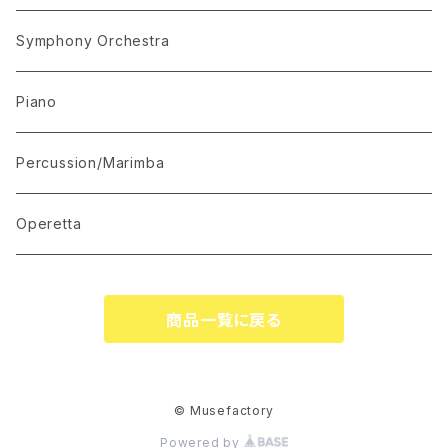
“The Lark in the Clear Air”
KARAOKE
Symphony Orchestra
Mandolin Solo
Piano
Recommended for Competition
Percussion/Marimba
Suite(Set Collection)
Operetta
商品一覧に戻る
© Musefactory
Powered by