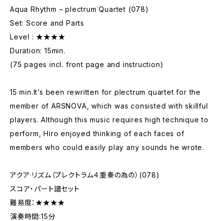
Aqua Rhythm – plectrum Quartet (078)
Set: Score and Parts
Level : ★★★★
Duration: 15min.
(75 pages incl. front page and instruction)
15 min.It’s been rewritten for plectrum quartet for the
member of ARSNOVA, which was consisted with skillful
players. Although this music requires high technique to
perform, Hiro enjoyed thinking of each faces of
members who could easily play any sounds he wrote.
アクア·リズム（プレクトラム４重奏の為の）(078)
スコア・パート譜セット
難易度：★★★★
演奏時間:15分