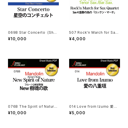
069B Star Concerto (Short
507 Rock'n March for Sax
Ver.) 星空のコンチェルト：コン
Quartet
¥10,000
¥4,000
クール用
076B The Spirit of Natur
014 Love from Izumo 愛の
e (added 2 Flutes)(樹魂の
八重垣
¥10,000
¥5,000
歌:フルート２本加筆版)