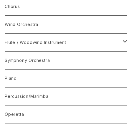
Set Package
Chorus
I-Musici
Wind Orchestra
"The Enchanted Forest"
Flute / Woodwind Instrument
“The Lark in the Clear Air”
KARAOKE
Symphony Orchestra
Mandolin Solo
Piano
Recommended for Competition
Percussion/Marimba
Suite(Set Collection)
Operetta