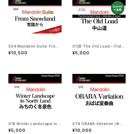
S04 Mandolin Suite: From
012B The Old Load – Flute
Snowland マンドリン組曲：雪
Added (中山道ーフルート追加
¥10,500
¥5,000
国から
版)
018 Winter Landscape in N
079 OBABA Variation (おば
orth Land (みちのく冬景色 )
ば変奏曲)
¥5,000
¥10,000