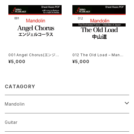
001 Angel Chorus(エンジェ
012 The Old Load – Mando
ルコーラス)
lin Orchestra (中山道)
¥5,000
¥5,000
CATAGORY
Mandolin
The Best Selection
Guitar