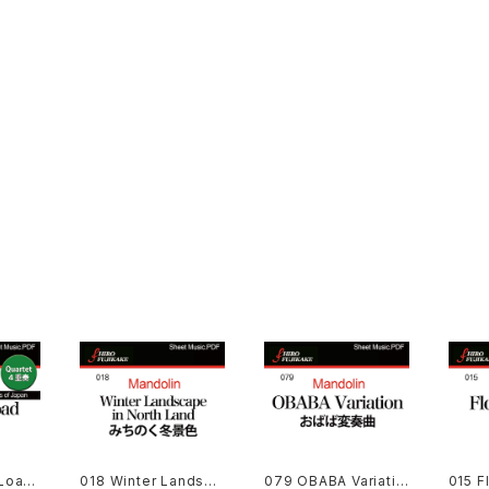
Loa
018 Winter Landsca
079 OBABA Variatio
015 F