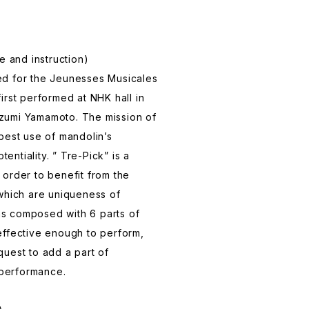
e and instruction)
d for the Jeunesses Musicales
irst performed at NHK hall in
zumi Yamamoto. The mission of
best use of mandolin’s
tentiality. ” Tre-Pick” is a
order to benefit from the
which are uniqueness of
was composed with 6 parts of
effective enough to perform,
uest to add a part of
 performance.