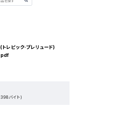
ude (トレピック·プレリュード)
.pdf
1398バイト)