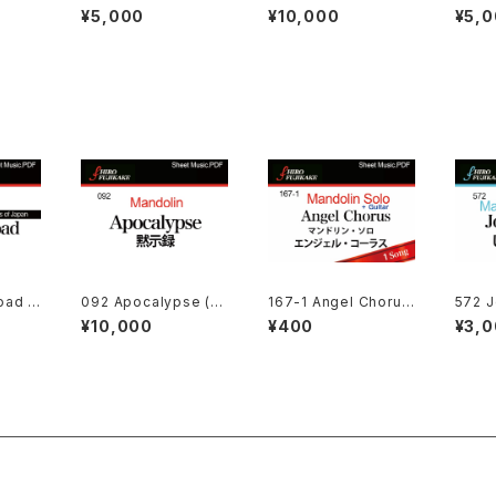
ed (中
pe in North Land (み
n (おばば変奏曲)
d (花
¥5,000
¥10,000
¥5,
加版)
ちのく冬景色 )
oad –
092 Apocalypse (黙
167-1 Angel Chorus
572 J
estra
示録)
エンジェル・コーラス
r mar
¥10,000
¥400
¥3,
o