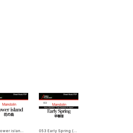
lower islan
053 Early Spring (早