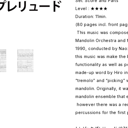
Set: Score and Parts
Level : ★★★★
Duration: 11min.
(80 pages incl. front pag
This music was compose
Mandolin Orchestra and f
1990, conducted by Nao
this music was make the 
functionality as well as po
made-up word by Hiro in 
“tremolo” and “picking” 
mandolin. Originally, it 
mandolin ensemble that 
however there was a req
percussions for the first