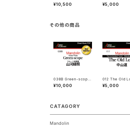
From Snowland マン
d – Flute Add
¥10,500
¥5,000
ドリン組曲：雪国から
山道ーフルート追
その他の商品
038B Green-scope
012 The Old L
(Added Flutes) 山河
Mandolin Orch
¥10,000
¥5,000
緑照（フルート加筆版）
(中山道)
CATAGORY
Mandolin