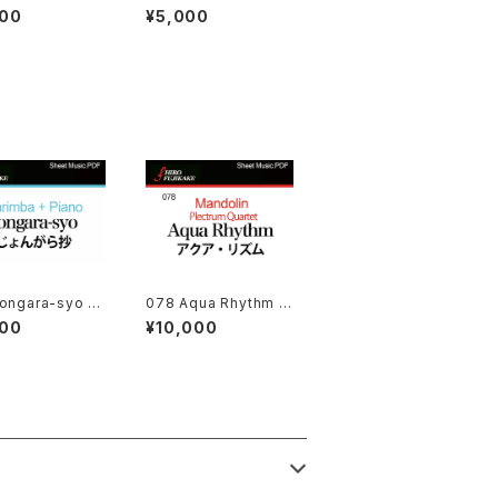
の島)
春譜)
000
¥5,000
ongara-syo fo
078 Aqua Rhythm –
imba with pian
plectrum Quartet(ア
000
¥10,000
クア·リズム（プレクトラ
ム４重奏の為の）)