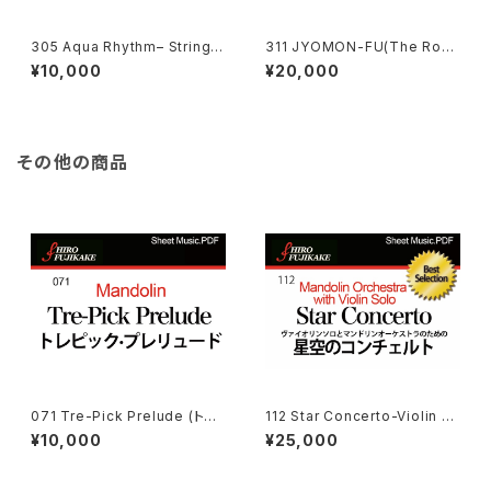
305 Aqua Rhythm– String
311 JYOMON-FU(The Rop
Quartet (アクア・リズム– 4重
e Crest – Symphony Orche
¥10,000
¥20,000
奏)
stra:Queen Elisabeth Musi
c Competition Grand Priz
e) 縄文譜
その他の商品
071 Tre-Pick Prelude (トレ
112 Star Concerto-Violin ヴ
ピック·プレリュード)
ァイオリンソロとマンドリンオー
¥10,000
¥25,000
ケストラ のための星空のコンチ
ェルト