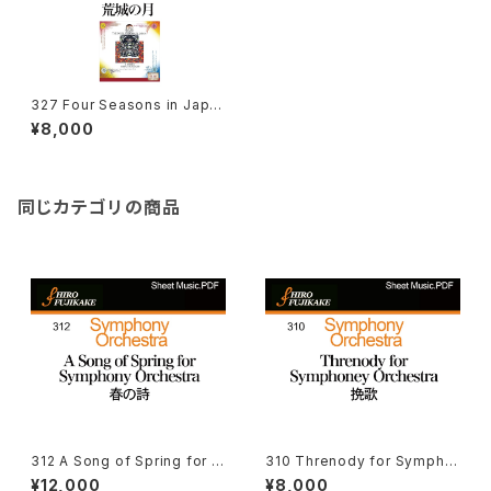
327 Four Seasons in Japa
n : Holliger(Ob)I Musici Th
¥8,000
e Moon On The Ruined Ca
stle イ・ムジチ 荒城の月
同じカテゴリの商品
312 A Song of Spring for S
310 Threnody for Sympho
ymphony Orchestra(春の
ney Orchestra (挽歌–管弦
¥12,000
¥8,000