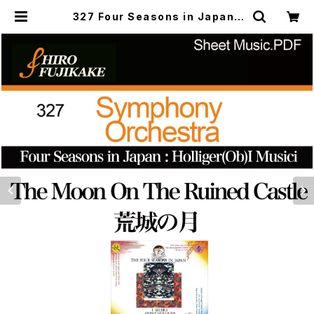
327 Four Seasons in Japan :
Holliger(Ob)I Musici The Moo
n On The Ruined Castle イ・ム
ジチ 荒城の月 | Musefactory