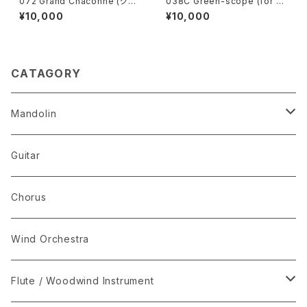
072 Grand Chaconne (グラ
038C Green-scope (for sh
ンド·シャコンヌ)
ort version) 山河緑照【コンク
¥10,000
¥10,000
ール用·短縮版】
CATAGORY
Mandolin
The Best Selection
Guitar
Set Package
Chorus
I-Musici
Wind Orchestra
"The Enchanted Forest"
Flute / Woodwind Instrument