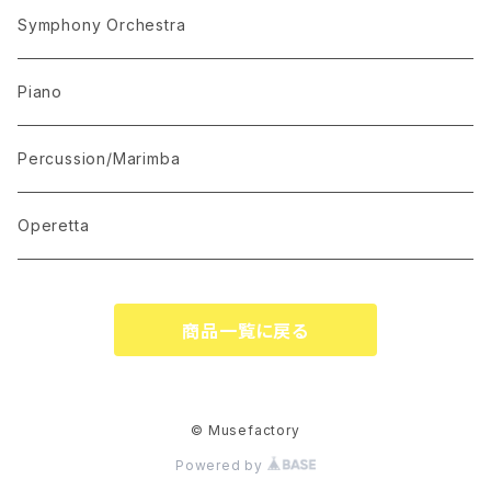
“The Lark in the Clear Air”
KARAOKE
Symphony Orchestra
Mandolin Solo
Piano
Recommended for Competition
Percussion/Marimba
Suite(Set Collection)
Operetta
商品一覧に戻る
© Musefactory
Powered by