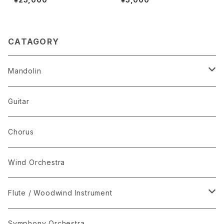
ケストラ のための星空のコンチ
ェルト
CATAGORY
Mandolin
The Best Selection
Guitar
Set Package
Chorus
I-Musici
Wind Orchestra
"The Enchanted Forest"
Flute / Woodwind Instrument
“The Lark in the Clear Air”
KARAOKE
Symphony Orchestra