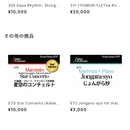
305 Aqua Rhythm– String
311 JYOMON-FU(The Rop
Quartet (アクア・リズム– 4重
e Crest – Symphony Orche
¥10,000
¥20,000
奏)
stra:Queen Elisabeth Musi
c Competition Grand Priz
e) 縄文譜
その他の商品
070 Star Concerto (Added
572 Jongara-syo for mari
percussion, flute and clari
mba with piano
¥10,000
¥3,000
net ) 星空のコンチェルト（打楽
器・フルート・クラリネット加筆
版）