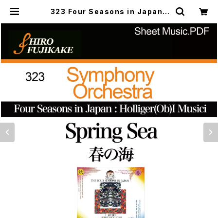
323 Four Seasons in Japan :
Holliger(Ob)I Musici Spring S
ea イ・ムジチ 春の海 | Musefa
ctory