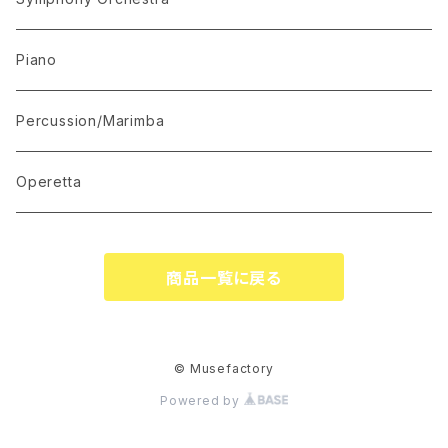
Mandolin Solo
Piano
Recommended for Competition
Percussion/Marimba
Suite(Set Collection)
Operetta
商品一覧に戻る
© Musefactory
Powered by