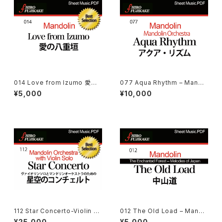
014 Love from Izumo 愛の
077 Aqua Rhythm – Mando
八重垣
lin Orchestra (アクア·リズム
¥5,000
¥10,000
（マンドリン合奏の為の）)
112 Star Concerto-Violin ヴ
012 The Old Load – Mando
ァイオリンソロとマンドリンオー
lin Orchestra (中山道)
¥25,000
¥5,000