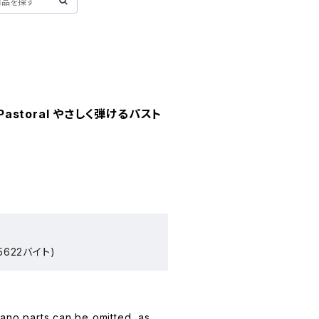
rs Pastoral やさしく弾けるパスト
5622バイト)
ano parts can be omitted, as