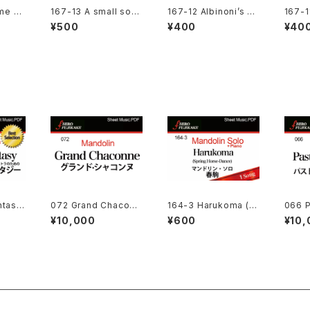
me La
167-13 A small son
167-12 Albinoni’s A
167-1
行のテー
g (Lyrical Short Piec
dagio アルビノーニの
リアー
¥500
¥400
¥40
e)小さな歌
アダジオ
ntasy
072 Grand Chaconn
164-3 Harukoma (S
066 P
オリンソ
e (グランド·シャコンヌ)
pring Horse-Dance)
y Rev
¥10,000
¥600
¥10,
ーケス
春駒
パスト
トラル
200