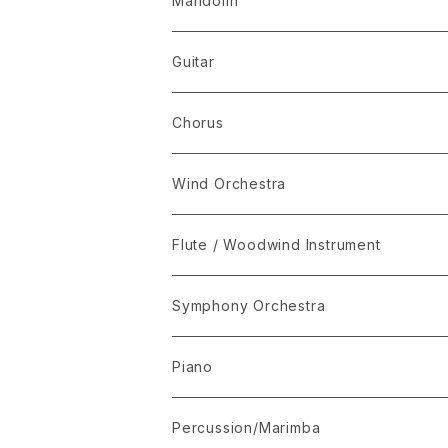
Mandolin
The Best Selection
Guitar
Set Package
Chorus
I-Musici
Wind Orchestra
"The Enchanted Forest"
Flute / Woodwind Instrument
“The Lark in the Clear Air”
KARAOKE
Symphony Orchestra
Mandolin Solo
Piano
Recommended for Competition
Percussion/Marimba