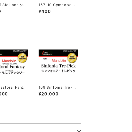
1 Siciliana シチ
167-10 Gymnopedi
ノ
e No.1 ジムノペティN
0
¥400
o.1
astoral Fantas
109 Sinfonia Tre-Pi
ised in 2004
ck
000
¥20,000
ラル·ファンタジー
4年改訂版