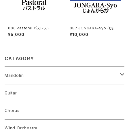
006 Pastoral パストラル
087 JONGARA-Syo (じょん
がら抄）
¥5,000
¥10,000
CATAGORY
Mandolin
The Best Selection
Guitar
Set Package
Chorus
I-Musici
Wind Orchestra