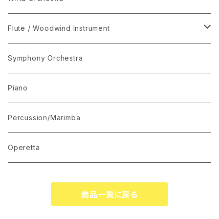
"The Enchanted Forest"
Flute / Woodwind Instrument
“The Lark in the Clear Air”
KARAOKE
Symphony Orchestra
Mandolin Solo
Piano
Recommended for Competition
Percussion/Marimba
Suite(Set Collection)
Operetta
商品一覧に戻る