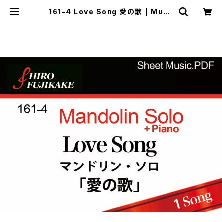
161-4 Love Song 愛の歌 | Muse
factory