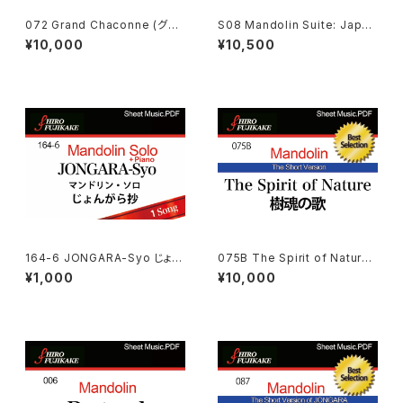
072 Grand Chaconne (グラ
S08 Mandolin Suite: Japan
ンド·シャコンヌ)
ese Folksongs マンドリン組
¥10,000
¥10,500
曲： 日本民謡集
164-6 JONGARA-Syo じょん
075B The Spirit of Nature
がら抄
(Shot Ver.) (樹魂の歌·１０分★
¥1,000
¥10,000
短縮版)