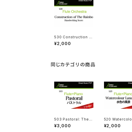
530 Construction of
the Rainbow (Flute
¥2,000
Orchestra)
同じカテゴリの商品
503 Pastoral: The b
520 Watercolo
est selection of Hir
ndscape (Flute
¥3,000
¥2,000
o Fujikake (7-Song
ano)