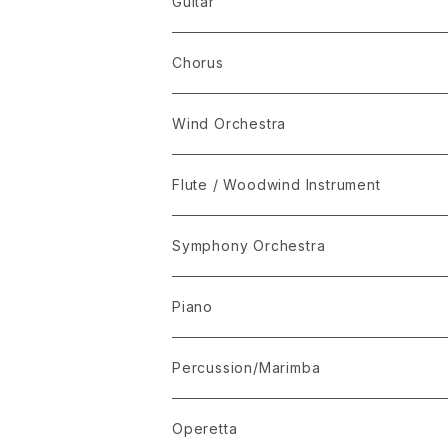
The Best Selection
Guitar
Set Package
Chorus
I-Musici
Wind Orchestra
"The Enchanted Forest"
Flute / Woodwind Instrument
“The Lark in the Clear Air”
KARAOKE
Symphony Orchestra
Mandolin Solo
Piano
Recommended for Competition
Percussion/Marimba
Suite(Set Collection)
Operetta