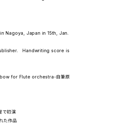
in Nagoya, Japan in 15th, Jan.
ublisher. Handwriting score is
nbow for Flute orchestra-自筆原
古屋で初演
れた作品