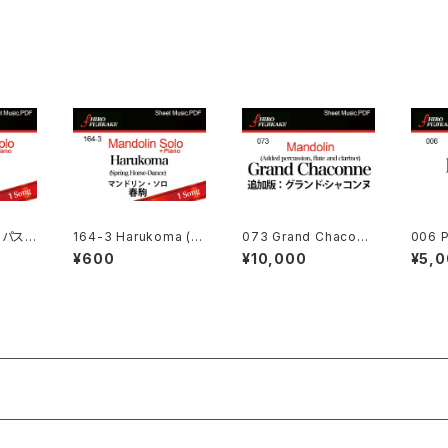
l パスト
164-3 Harukoma (S
073 Grand Chaconn
006 
pring Horse-Dance)
e (Additional Ve
ル
¥600
¥10,000
¥5,
春駒
r.) (追加版·グランド．シ
ャコンヌ)