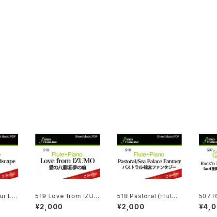
ur La
519 Love from IZUM
518 Pastoral (Flute
507 R
 + Pi
O (Flute + Piano)
+ Piano)
or Sa
¥2,000
¥2,000
¥4,