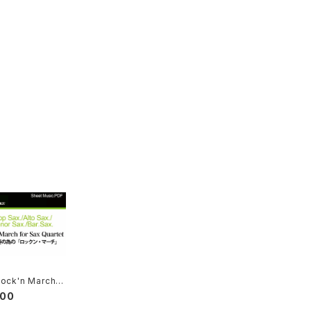
ock'n March f
x Quartet
000