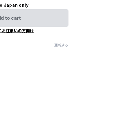
to Japan only
d to cart
にお住まいの方向け
通報する