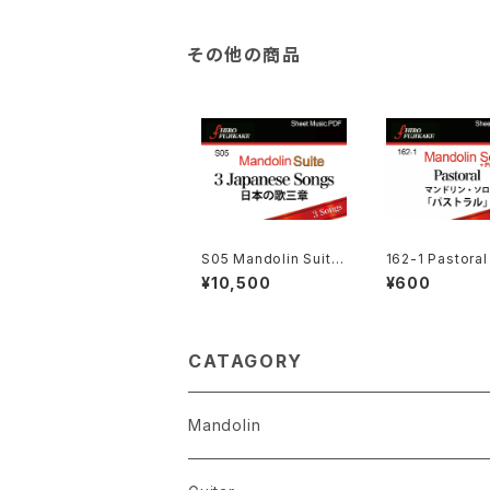
s)
その他の商品
S05 Mandolin Suite:
162-1 Pastora
3 Japanese Songs
ラル
¥10,500
¥600
マンドリン組曲： 日本の
歌三章
CATAGORY
Mandolin