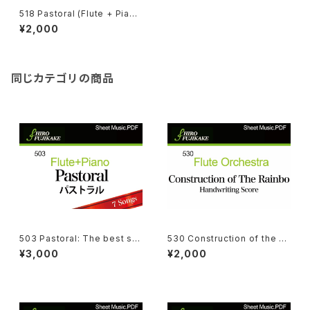
518 Pastoral (Flute + Pian
o)
¥2,000
同じカテゴリの商品
503 Pastoral: The best sel
530 Construction of the Ra
ection of Hiro Fujikake (7-
inbow (Flute Orchestra)
¥3,000
¥2,000
Songs)