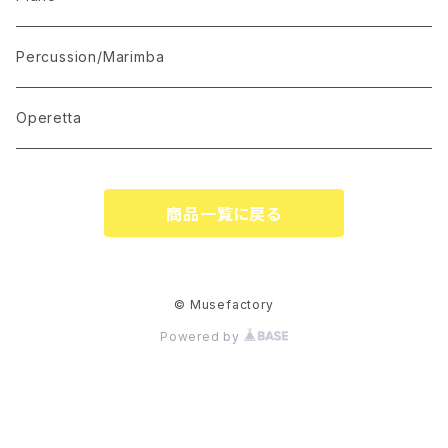
Recommended for Competition
Percussion/Marimba
Suite(Set Collection)
Operetta
商品一覧に戻る
© Musefactory
Powered by