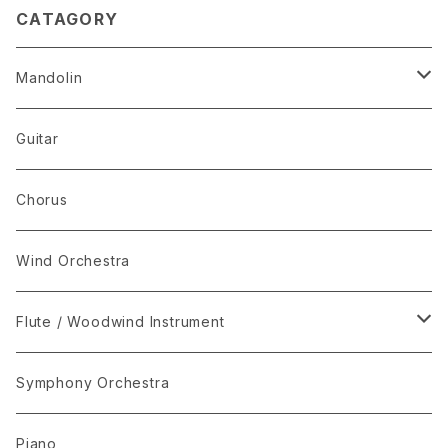
CATAGORY
Mandolin
The Best Selection
Guitar
Set Package
Chorus
I-Musici
Wind Orchestra
"The Enchanted Forest"
Flute / Woodwind Instrument
“The Lark in the Clear Air”
KARAOKE
Symphony Orchestra
Mandolin Solo
Piano