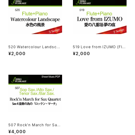
520 Watercolour Landscap
519 Love from IZUMO (Flut
e (Flute + Piano)
e + Piano)
¥2,000
¥2,000
507 Rock'n March for Sax
Quartet
¥4,000