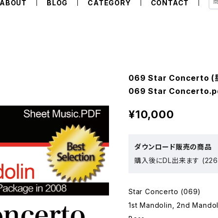
ABOUT
BLOG
CATEGORY
CONTACT
069 Star Concert
069 Star Concerto.p
¥10,000
ダウンロード販売の商品
購入後にDL出来ます (226
Star Concerto (069)
1st Mandolin, 2nd Mandol