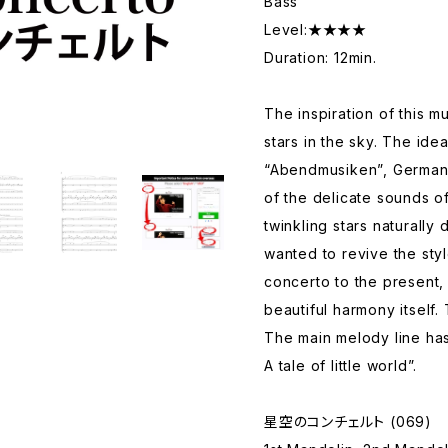
Bass
Level:★★★★
Duration: 12min.
The inspiration of this m
stars in the sky. The ide
“Abendmusiken”, German 
of the delicate sounds o
twinkling stars naturally
wanted to revive the sty
concerto to the present,
beautiful harmony itself. 
The main melody line has
A tale of little world”.
星空のコンチェルト (069)