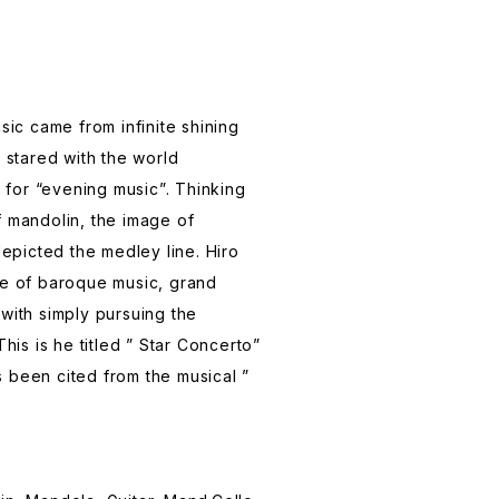
usic came from infinite shining
a stared with the world
for “evening music”. Thinking
f mandolin, the image of
 depicted the medley line. Hiro
le of baroque music, grand
 with simply pursuing the
This is he titled ” Star Concerto”
 been cited from the musical ”